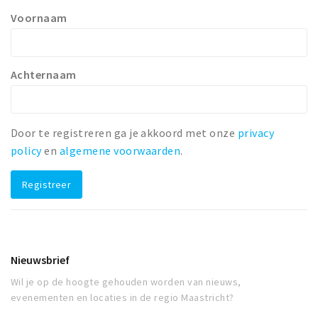
Voornaam
Winkelgebieden
Parkeren
Achternaam
Bezienswaardigheden
Musea, theaters & podia
Uitjes & activiteiten
Door te registreren ga je akkoord met onze
privacy
Toeristische routes
policy
en
algemene voorwaarden
.
Natuurgebieden
Registreer
Baroniepoorten
Sport
Andere City Apps
Nieuwsbrief
Wil je op de hoogte gehouden worden van nieuws,
evenementen en locaties in de regio Maastricht?
Inloggen