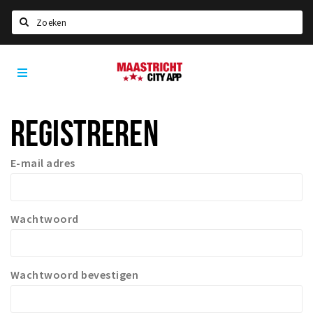
Zoeken
Maastricht
Home
City
App
Agenda
REGISTREREN
Deals
Party pics
E-mail adres
Nieuws, interviews & blogs
Eten
Wachtwoord
Drinken
Slapen
Recreatief
Wachtwoord bevestigen
Winkels