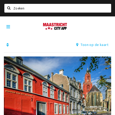
Zoeken
Maastricht
Home
City
App
Agenda
Toon op de kaart
Deals
Party pics
Nieuws, interviews & blogs
Eten
Drinken
Slapen
Recreatief
Winkels