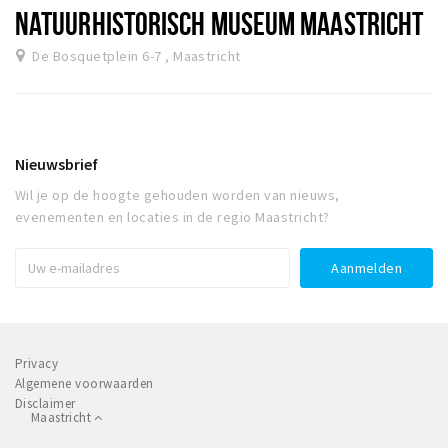
NATUURHISTORISCH MUSEUM MAASTRICHT
De Bosquetplein 6-7 , Maastricht
Nieuwsbrief
Wil je op de hoogte gehouden worden van nieuws,
evenementen en locaties in de regio Maastricht?
Privacy
Algemene voorwaarden
Disclaimer
Maastricht