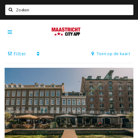
Zoeken
Maastricht
Home
City
App
Agenda
Filter
Toon op de kaart
Deals
Party pics
Nieuws, interviews & blogs
Eten
Drinken
Slapen
Recreatief
Winkels