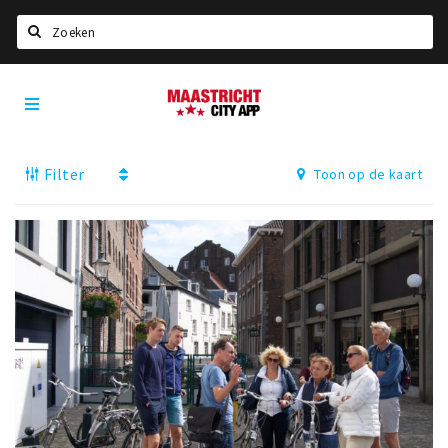
Zoeken
Maastricht
Home
City
App
Agenda
Filter
Toon op de kaart
Deals
Party pics
Nieuws, interviews & blogs
Eten
Drinken
Slapen
Recreatief
Winkels