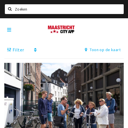
Zoeken
Maastricht
Home
City
App
Agenda
Filter
Toon op de kaart
Deals
Party pics
Nieuws, interviews & blogs
Eten
Drinken
Slapen
Recreatief
Winkels