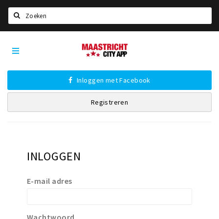
Zoeken
Maastricht
Home
City
App
Agenda
Inloggen met Facebook
Deals
Registreren
Party pics
Nieuws, interviews & blogs
Eten
INLOGGEN
Drinken
Slapen
E-mail adres
Recreatief
Winkels
Wachtwoord