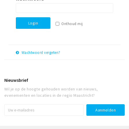
Winkelgebieden
Parkeren
Login
Onthoud mij
Bezienswaardigheden
Musea, theaters & podia
Uitjes & activiteiten
Wachtwoord vergeten?
Toeristische routes
E-
Herstel
Natuurgebieden
mail
adres
Baroniepoorten
Nieuwsbrief
Sport
Wil je op de hoogte gehouden worden van nieuws,
evenementen en locaties in de regio Maastricht?
Andere City Apps
Inloggen