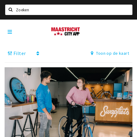
Zoeken
Maastricht
Home
City
App
Agenda
Filter
Toon op de kaart
Deals
Party pics
Nieuws, interviews & blogs
Eten
Drinken
Slapen
Recreatief
Winkels