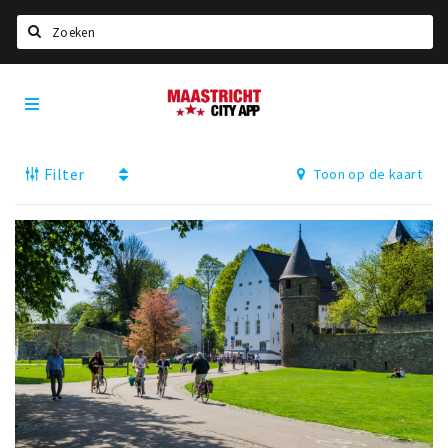
Zoeken
Maastricht
Home
City
App
Agenda
Filter
Toon op de kaart
Deals
Party pics
Nieuws, interviews & blogs
Eten
Drinken
Slapen
Recreatief
Winkels