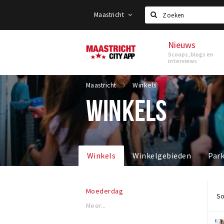
Maastricht
Zoeken
Nieuws
Maastricht
Scoops, blogs en
interviews
Maastricht
Winkels
WINKELS
Winkels
Winkelgebieden
Par
Moederdag
So
Meer...