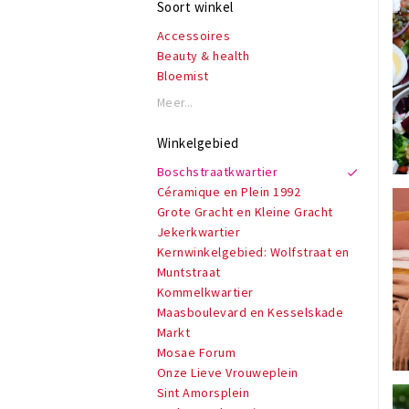
Soort winkel
Accessoires
Beauty & health
Bloemist
Boeken, muziek & games
Meer...
Brillen
Cadeauartikelen
Winkelgebied
Creatief
Boschstraatkwartier
Damesmode
Céramique en Plein 1992
Eten & drinken
Grote Gracht en Kleine Gracht
Fietsenwinkel
Jekerkwartier
Herenmode
Kernwinkelgebied: Wolfstraat en
Juwelier
Muntstraat
Kappers & barbers
Kommelkwartier
Kinderen
Maasboulevard en Kesselskade
Kunst
Markt
Lifestyle
Mosae Forum
Schoenen
Onze Lieve Vrouweplein
Sport & vrije tijd
Sint Amorsplein
Vintage