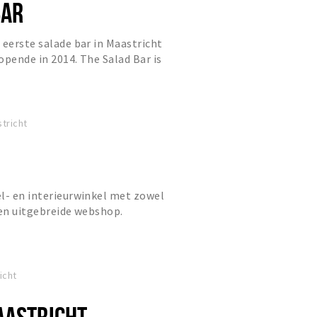
BAR
 eerste salade bar in Maastricht
opende in 2014. The Salad Bar is
studenten gezondheidswete...
tricht
l- en interieurwinkel met zowel
een uitgebreide webshop.
icht
AASTRICHT