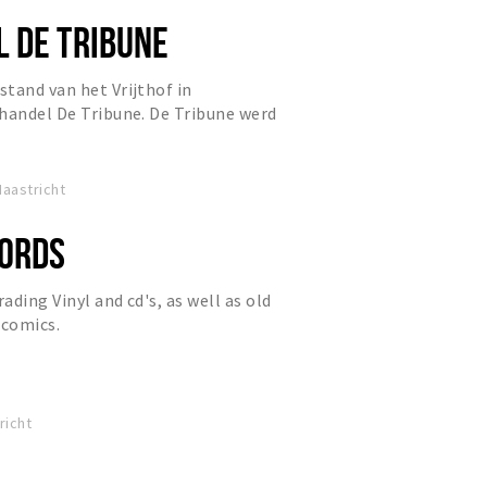
 DE TRIBUNE
tand van het Vrijthof in
handel De Tribune. De Tribune werd
este literaire boekhandel van...
aastricht
ORDS
rading Vinyl and cd's, as well as old
 comics.
richt