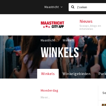
Maastricht
Zoeken
Nieuws
Maastricht
Scoops, blogs en
interviews
Maastricht
Winkels
WINKELS
Winkels
Winkelgebieden
Par
Moederdag
So
Meer...