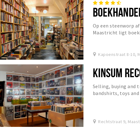
BOEKHANDEL
Op een steenworp afs
Maastricht ligt boek
uitgeroepen tot de b
Kapoenstraat 8-10, M
KINSUM REC
Selling, buying and t
bandshirts, toys and
Rechtstraat 9, Maast