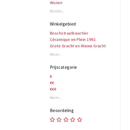
Wonen
Minder...
Winkelgebied
Boschstraatkwartier
Céramique en Plein 1992
Grote Gracht en Kleine Gracht
Jekerkwartier
Meer...
Kernwinkelgebied: Wolfstraat en
Muntstraat
Prijscategorie
Kommelkwartier
€
Maasboulevard en Kesselskade
€€
Markt
€€€
Mosae Forum
Onze Lieve Vrouweplein
Meer...
Sint Amorsplein
Stokstraatkwartier
Beoordeling
Vrijthof
Wyck