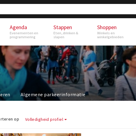
Agenda
Stappen
Shoppen
Evenementen en
Eten, drinken &
Winkels en
programmering
slapen
winkelgebieden
keren
Algemene parkeerinformatie
rteren op
Volledigheid profiel