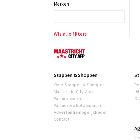
Merken
Wis alle filters
Maastricht
Stappen & Shoppen
St
Over Stappen & Shoppen
Re
Maastricht City App
Ui
Partner worden
Ov
Partnerprofiel aanpassen
Advertentiemogelijkheden
Contact
Ag
Ev