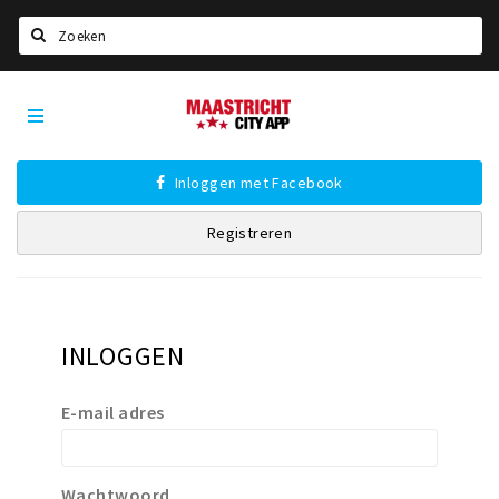
Zoeken
Maastricht
Home
City
App
Agenda
Inloggen met Facebook
Deals
Registreren
Party pics
Nieuws, interviews & blogs
Eten
INLOGGEN
Drinken
Slapen
E-mail adres
Recreatief
Winkels
Wachtwoord