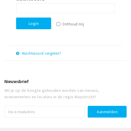
Winkelgebieden
Parkeren
Login
Onthoud mij
Bezienswaardigheden
Musea, theaters & podia
Uitjes & activiteiten
Wachtwoord vergeten?
Toeristische routes
E-
Herstel
Natuurgebieden
mail
adres
Baroniepoorten
Nieuwsbrief
Sport
Wil je op de hoogte gehouden worden van nieuws,
evenementen en locaties in de regio Maastricht?
Andere City Apps
Inloggen