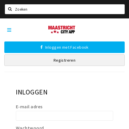
Zoeken
Maastricht
Home
City
App
Agenda
Inloggen met Facebook
Deals
Registreren
Party pics
Nieuws, interviews & blogs
Eten
INLOGGEN
Drinken
Slapen
E-mail adres
Recreatief
Winkels
Wachtwoord