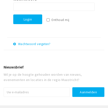
Winkelgebieden
Parkeren
Login
Onthoud mij
Bezienswaardigheden
Musea, theaters & podia
Uitjes & activiteiten
Wachtwoord vergeten?
Toeristische routes
E-
Herstel
Natuurgebieden
mail
adres
Baroniepoorten
Nieuwsbrief
Sport
Wil je op de hoogte gehouden worden van nieuws,
evenementen en locaties in de regio Maastricht?
Andere City Apps
Inloggen