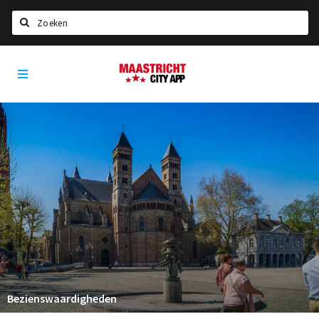
Zoeken
Maastricht
Home
City
App
Agenda
Deals
Party pics
Nieuws, interviews & blogs
Eten
Drinken
Slapen
Recreatief
Bezienswaardigheden
Winkels