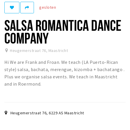
gesloten
Winkelgebieden
Parkeren
SALSA ROMANTICA DANCE
Bezienswaardigheden
COMPANY
Musea, theaters & podia
Uitjes & activiteiten
Heugemerstraat 76
,
Maastricht
Toeristische routes
Hi We are Frank and Froan. We teach (LA Puerto-Rican
Natuurgebieden
style) salsa, bachata, merengue, kizomba + bachatango .
Plus we organise salsa events. We teach in Maastricht
Baroniepoorten
and in Roermond.
Sport
Andere City Apps
Heugemerstraat 76
,
6229 AS
Maastricht
Inloggen