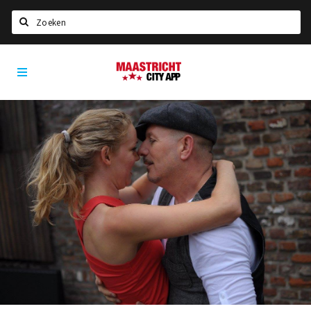
Zoeken
Maastricht
Home
City
App
Agenda
Deals
Party pics
Nieuws, interviews & blogs
Eten
Drinken
Slapen
Recreatief
Winkels