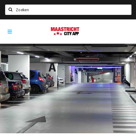
Zoeken
Maastricht
Home
City
App
Agenda
Deals
Party pics
Nieuws, interviews & blogs
Eten
Drinken
Slapen
Recreatief
Winkels