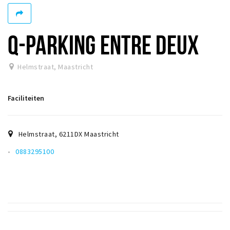
Winkelgebieden
Parkeren
Q-PARKING ENTRE DEUX
Bezienswaardigheden
Helmstraat
,
Maastricht
Musea, theaters & podia
Uitjes & activiteiten
Faciliteiten
Toeristische routes
Natuurgebieden
Helmstraat
,
6211DX
Maastricht
Baroniepoorten
0883295100
Sport
Andere City Apps
Inloggen