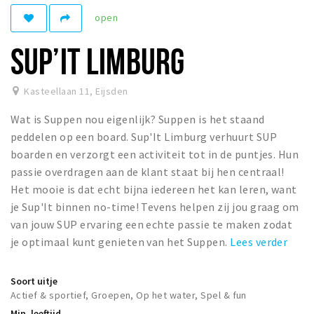
open
Winkelgebieden
Parkeren
SUP’IT LIMBURG
Bezienswaardigheden
Kasteellaan 11
,
Eijsden
Musea, theaters & podia
Wat is Suppen nou eigenlijk? Suppen is het staand
Uitjes & activiteiten
peddelen op een board. Sup'It Limburg verhuurt SUP
Toeristische routes
boarden en verzorgt een activiteit tot in de puntjes. Hun
Natuurgebieden
passie overdragen aan de klant staat bij hen centraal!
Het mooie is dat echt bijna iedereen het kan leren, want
Baroniepoorten
je Sup'It binnen no-time! Tevens helpen zij jou graag om
Sport
van jouw SUP ervaring een echte passie te maken zodat
je optimaal kunt genieten van het Suppen.
Lees verder
Andere City Apps
Soort uitje
Actief & sportief, Groepen, Op het water, Spel & fun
Inloggen
Min. leeftijd