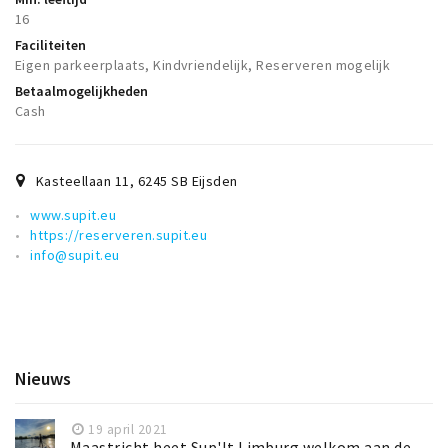
16
Faciliteiten
Eigen parkeerplaats, Kindvriendelijk, Reserveren mogelijk
Betaalmogelijkheden
Cash
Kasteellaan 11
,
6245 SB
Eijsden
www.supit.eu
https://reserveren.supit.eu
info@supit.eu
Nieuws
19 april 2021
Maastricht heet Sup'It Limburg welkom aan de