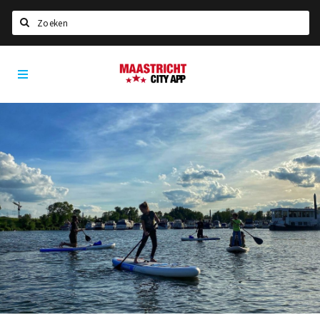
Zoeken
Maastricht
Home
City
App
Agenda
Deals
Party pics
Nieuws, interviews & blogs
Eten
Drinken
Slapen
Recreatief
Winkels