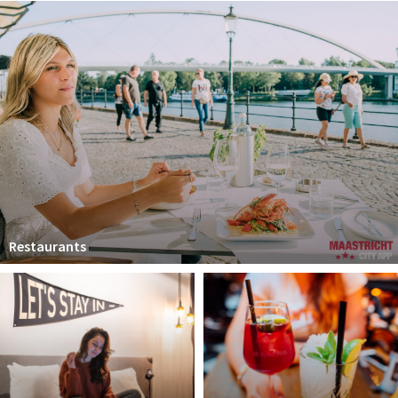
Winkelgebieden
Parkeren
Bezienswaardigheden
Musea, theaters & podia
Uitjes & activiteiten
Toeristische routes
Natuurgebieden
Baroniepoorten
Restaurants
Sport
Andere City Apps
Inloggen