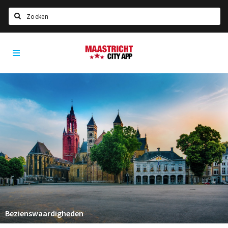
Zoeken
Maastricht
Home
City
App
Agenda
Deals
Party pics
Nieuws, interviews & blogs
Eten
Drinken
Slapen
Recreatief
Bezienswaardigheden
Winkels