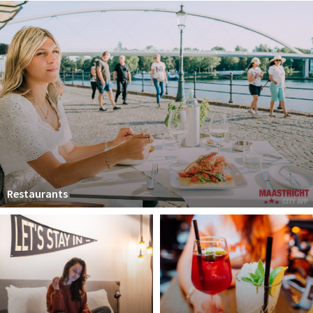
Winkelgebieden
Parkeren
Bezienswaardigheden
Musea, theaters & podia
Uitjes & activiteiten
Toeristische routes
Natuurgebieden
Baroniepoorten
Restaurants
Sport
Andere City Apps
Inloggen