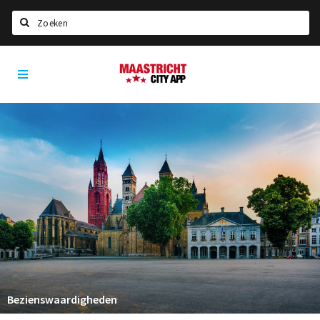
Zoeken
Maastricht
Home
City
App
Agenda
Deals
Party pics
Nieuws, interviews & blogs
Eten
Drinken
Slapen
Recreatief
Bezienswaardigheden
Winkels