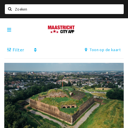
Zoeken
Maastricht
Home
City
App
Agenda
Filter
Toon op de kaart
Deals
Party pics
Nieuws, interviews & blogs
Eten
Drinken
Slapen
Recreatief
Winkels