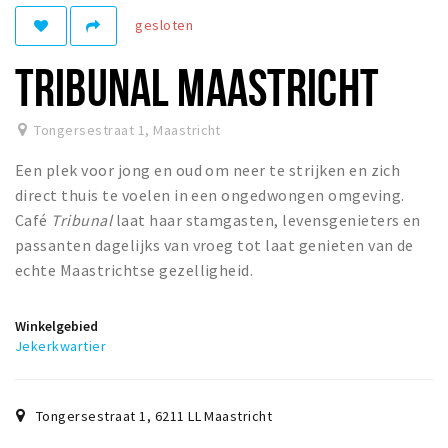
gesloten
Winkelgebieden
Parkeren
TRIBUNAL MAASTRICHT
Bezienswaardigheden
Tongersestraat 1
,
Maastricht
Musea, theaters & podia
Een plek voor jong en oud om neer te strijken en zich
Uitjes & activiteiten
direct thuis te voelen in een ongedwongen omgeving.
Toeristische routes
Café
Tribunal
laat haar stamgasten, levensgenieters en
Natuurgebieden
passanten dagelijks van vroeg tot laat genieten van de
echte Maastrichtse gezelligheid.
Baroniepoorten
Sport
Winkelgebied
Jekerkwartier
Andere City Apps
Tongersestraat 1
,
6211 LL
Maastricht
Inloggen