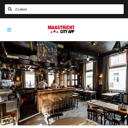
Zoeken
Maastricht
Home
City
App
Agenda
Deals
Party pics
Nieuws, interviews & blogs
Eten
Drinken
Slapen
Recreatief
Winkels