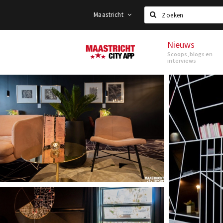
Maastricht
Zoeken
Nieuws
Maastricht
Scoops, blogs en
interviews