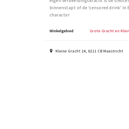
eigen verbeeldingskracht is de sleute
binnenstapt of de ‘censored drink’ in
character
Winkelgebied
Grote Gracht en Klei
Kleine Gracht 24
,
6211 CB
Maastricht