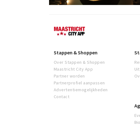
Maastricht
Stappen & Shoppen
St
Over Stappen & Shoppen
Re
Maastricht City App
Ui
Partner worden
Ov
Partnerprofiel aanpassen
Advertentiemogelijkheden
Contact
Ag
Ev
Bi