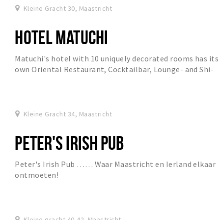
Kleine Gracht 30, Maastricht
HOTEL MATUCHI
Matuchi's hotel with 10 uniquely decorated rooms has its
own Oriental Restaurant, Cocktailbar, Lounge- and Shi-
Sha bar where you can enjoy authentic d...
Kleine Gracht 34, Maastricht
PETER'S IRISH PUB
Peter's Irish Pub …… Waar Maastricht en Ierland elkaar
ontmoeten!
Kleine gracht 40-42, Maastricht