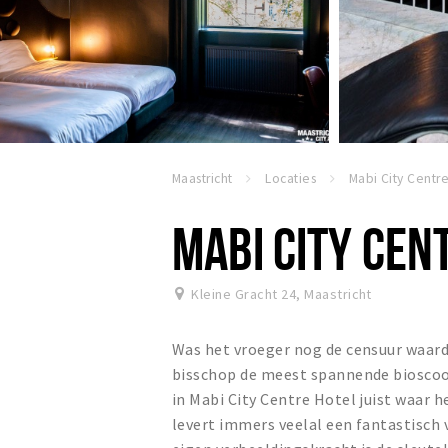
Maastricht
Locaties
MABI CITY CEN
Kleine Gracht 24
,
Maastricht
Was het vroeger nog de censuur waardo
bisschop de meest spannende bioscoop
in Mabi City Centre Hotel juist waar 
levert immers veelal een fantastisch 