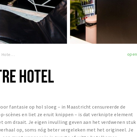
ope
Mabi City Centre Hotel
TRE HOTEL
or fantasie op hol sloeg – in Maastricht censureerde de
-scènes en liet ze eruit knippen – is dat verknipte element
het om draait. Je eigen invulling geven aan het verdwenen stuk
verhaal op, soms nóg beter vergeleken met het origineel. Je