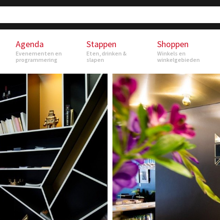
Agenda
Stappen
Shoppen
Evenementen en
Eten, drinken &
Winkels en
programmering
slapen
winkelgebieden