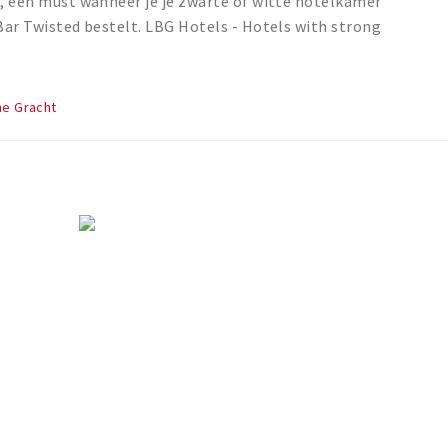
l, een must wanneer je je zwarte of witte hotelkamer
 Bar Twisted bestelt. LBG Hotels - Hotels with strong
ne Gracht