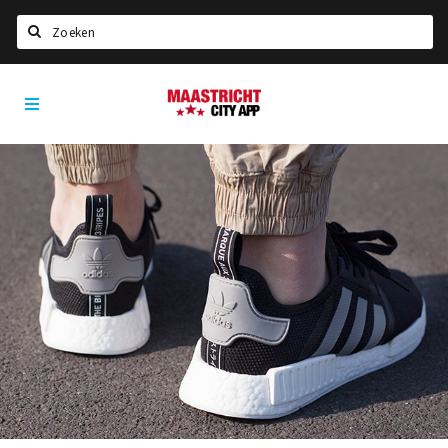
Zoeken
Maastricht
Home
City
App
Agenda
Deals
Party pics
Nieuws, interviews & blogs
Eten
Drinken
Slapen
Recreatief
Winkels