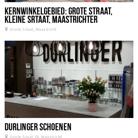
KERNWINKELGEBIED: GROTE STRAAT,
KLEINE SRTAAT, MAASTRICHTER
BRUGSTRAAT, JODENSTRAAT, MARIASTRAAT
Grote Staat, Maastricht
DURLINGER SCHOENEN
Grote Staat 36, Maastricht