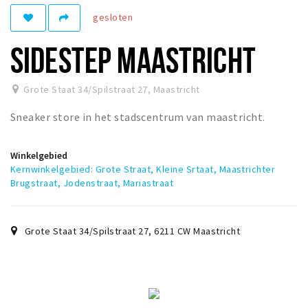
gesloten
Winkelgebieden
Parkeren
SIDESTEP MAASTRICHT
Bezienswaardigheden
Grote Staat 34/Spilstraat 27
,
Maastricht
Musea, theaters & podia
Sneaker store in het stadscentrum van maastricht.
Uitjes & activiteiten
Toeristische routes
Winkelgebied
Natuurgebieden
Kernwinkelgebied: Grote Straat, Kleine Srtaat, Maastrichter
Brugstraat, Jodenstraat, Mariastraat
Baroniepoorten
Sport
Grote Staat 34/Spilstraat 27
,
6211 CW
Maastricht
Andere City Apps
Inloggen