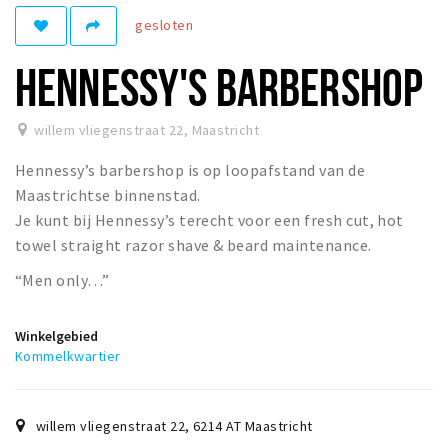
gesloten
Winkelgebieden
Parkeren
HENNESSY'S BARBERSHOP
Bezienswaardigheden
willem vliegenstraat 22
,
Maastricht
Musea, theaters & podia
Hennessy’s barbershop is op loopafstand van de
Uitjes & activiteiten
Maastrichtse binnenstad.
Toeristische routes
Je kunt bij Hennessy’s terecht voor een fresh cut, hot
Natuurgebieden
towel straight razor shave & beard maintenance.
Baroniepoorten
“Men only…”
Sport
Winkelgebied
Andere City Apps
Kommelkwartier
Inloggen
willem vliegenstraat 22
,
6214 AT
Maastricht