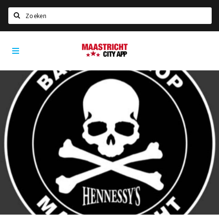
Zoeken
Maastricht
Home
City
App
Agenda
Deals
Party pics
Nieuws, interviews & blogs
Eten
Drinken
Slapen
Recreatief
Winkels