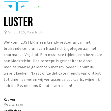
open
Winkelgebieden
Parkeren
LUSTER
Bezienswaardigheden
Vrijthof 10
,
Maastricht
Musea, theaters & podia
Welkom! LUSTER is een trendy restaurant in het
Uitjes & activiteiten
bruisende centrum van Maastricht, gelegen aan het
Toeristische routes
charmante Vrijthof. Een must see tijdens een bezoekje
Natuurgebieden
aan Maastricht. Het concept is geïnspireerd door
mediterraanse gerechten met invloeden vanuit de
Baroniepoorten
wereldkeuken. Naast onze delicate menu’s van ontbijt
Sport
tot diner, serveren wij verrassende cocktails, wijnen &
spirits. Bezoek ons & laat u verrassen!
Andere City Apps
Keuken
Mediterraan
Inloggen
Faciliteiten