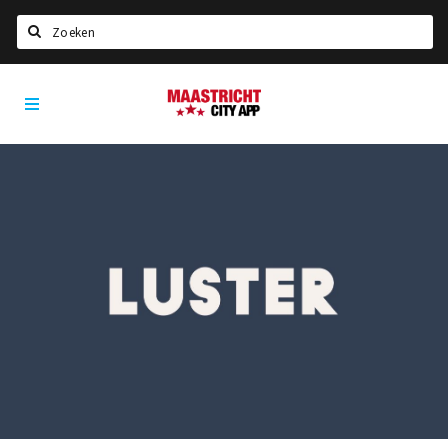
Zoeken
Maastricht
Home
City
App
Agenda
Deals
Party pics
Nieuws, interviews & blogs
Eten
Drinken
Slapen
Recreatief
Winkels