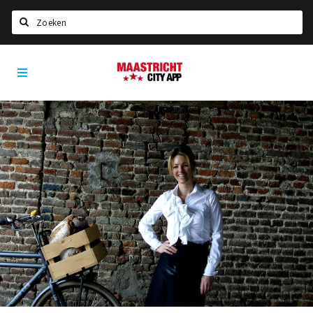
Zoeken
Maastricht
Home
City
App
Agenda
Deals
Party pics
Nieuws, interviews & blogs
Eten
Drinken
Slapen
Recreatief
Winkels