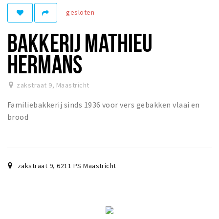
gesloten
Winkelgebieden
Parkeren
BAKKERIJ MATHIEU
Bezienswaardigheden
HERMANS
Musea, theaters & podia
Uitjes & activiteiten
zakstraat 9
,
Maastricht
Toeristische routes
Familiebakkerij sinds 1936 voor vers gebakken vlaai en
Natuurgebieden
brood
Baroniepoorten
Sport
zakstraat 9
,
6211 PS
Maastricht
Andere City Apps
Inloggen