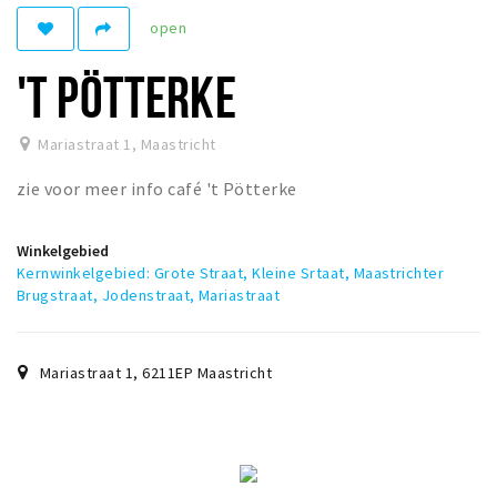
open
Winkelgebieden
Parkeren
'T PÖTTERKE
Bezienswaardigheden
Mariastraat 1
,
Maastricht
Musea, theaters & podia
zie voor meer info café 't Pötterke
Uitjes & activiteiten
Toeristische routes
Winkelgebied
Natuurgebieden
Kernwinkelgebied: Grote Straat, Kleine Srtaat, Maastrichter
Brugstraat, Jodenstraat, Mariastraat
Baroniepoorten
Sport
Mariastraat 1
,
6211EP
Maastricht
Andere City Apps
Inloggen