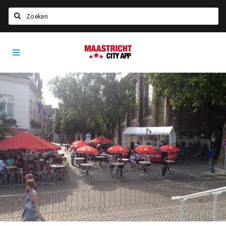
Zoeken
Maastricht
Home
City
App
Agenda
Deals
Party pics
Nieuws, interviews & blogs
Eten
Drinken
Slapen
Recreatief
Winkels