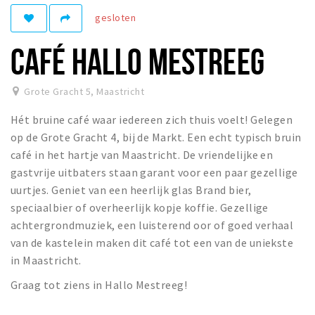
gesloten
Winkelgebieden
Parkeren
CAFÉ HALLO MESTREEG
Bezienswaardigheden
Grote Gracht 5
,
Maastricht
Musea, theaters & podia
Hét bruine café waar iedereen zich thuis voelt! Gelegen
Uitjes & activiteiten
op de Grote Gracht 4, bij de Markt. Een echt typisch bruin
Toeristische routes
café in het hartje van Maastricht. De vriendelijke en
Natuurgebieden
gastvrije uitbaters staan garant voor een paar gezellige
uurtjes. Geniet van een heerlijk glas Brand bier,
Baroniepoorten
speciaalbier of overheerlijk kopje koffie. Gezellige
Sport
achtergrondmuziek, een luisterend oor of goed verhaal
van de kastelein maken dit café tot een van de uniekste
Andere City Apps
in Maastricht.
Graag tot ziens in Hallo Mestreeg!
Inloggen