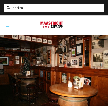
Zoeken
Maastricht
Home
City
App
Agenda
Deals
Party pics
Nieuws, interviews & blogs
Eten
Drinken
Slapen
Recreatief
Winkels