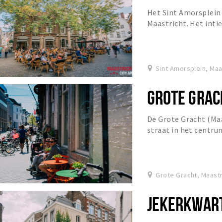
Het Sint Amorsplein 
Maastricht. Het intie
voetgangersgebied va
Sint Amorsplein, Maa
GROTE GRAC
De Grote Gracht (Maa
straat in het centru
straat werd in de 14
Grote Gracht, Maastr
JEKERKWAR