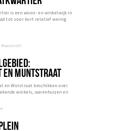
ier is een woon- en winkelwijk in
ad tot voor kort relatief weinig
en centrumwijk, maar d...
 Maastricht
GEBIED:
 EN MUNTSTRAAT
t en Wolstraat beschikken over
ekende winkels, warenhuizen en
rnwinkelgebied van Maastricht....
ht
PLEIN