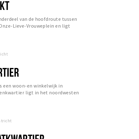
KT
nderdeel van de hoofdroute tussen
Onze-Lieve-Vrouweplein en ligt
ngersgebied van Maastricht...
icht
RTIER
s een woon-en winkelwijk in
enkwartier ligt in het noordwesten
 stadscentrum en wordt begr...
tricht
ATKWARTIER