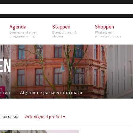
Agenda
Stappen
Shoppen
Evenementen en
Eten, drinken &
Winkels en
programmering
slapen
winkelgebieden
EN
keren
Algemene parkeerinformatie
rteren op
Volledigheid profiel