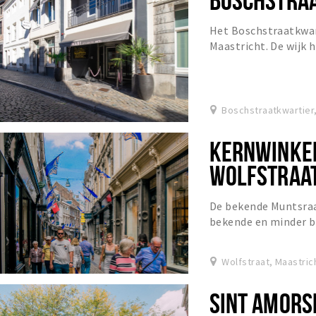
Het Boschstraatkwart
Maastricht. De wijk h
voorzieningen voor e
Boschstraatkwartier,
KERNWINKEL
WOLFSTRAAT
De bekende Muntsraa
bekende en minder b
modeketens in het ke
Wolfstraat, Maastric
SINT AMORS