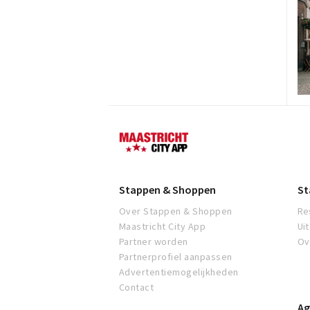
Maastricht
Stappen & Shoppen
St
Over Stappen & Shoppen
Re
Maastricht City App
Ui
Partner worden
Ov
Partnerprofiel aanpassen
Advertentiemogelijkheden
Contact
Ag