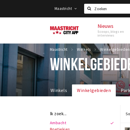
Maastricht
Zoeken
Nieuws
Maastricht
Scoops, blogs en
interviews
Maastricht
Winkels
Winkelgebieden
WINKELGEBIED
Winkels
Winkelgebieden
Par
Ik zoek...
So
Ambacht
Boetiekjes