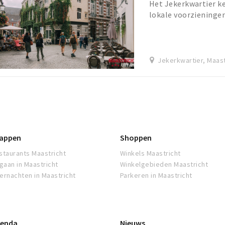
Het Jekerkwartier ke
lokale voorzieningen.
vooral bekend als stu
Jekerkwartier, Maast
appen
Shoppen
staurants Maastricht
Winkels Maastricht
tgaan in Maastricht
Winkelgebieden Maastricht
ernachten in Maastricht
Parkeren in Maastricht
enda
Nieuws