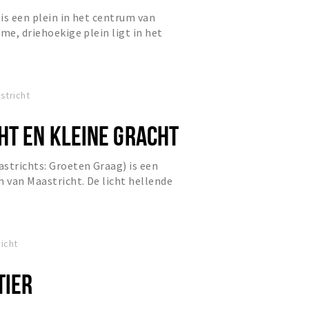
is een plein in het centrum van
me, driehoekige plein ligt in het
n Maastricht tussen de...
stricht
HT EN KLEINE GRACHT
strichts: Groeten Graag) is een
m van Maastricht. De licht hellende
e eeuw aangelegd op de...
icht
TIER