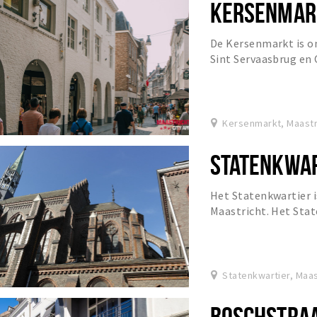
KERSENMAR
De Kersenmarkt is o
Sint Servaasbrug en 
midden in het voetga
Kersenmarkt, Maastr
STATENKWA
Het Statenkwartier i
Maastricht. Het Stat
van het Maastrichtse
Statenkwartier, Maas
BOSCHSTRA