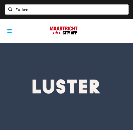
Zoeken
Maastricht
Home
City
App
Agenda
Deals
Party pics
Nieuws, interviews & blogs
Eten
Drinken
Slapen
Recreatief
Winkels