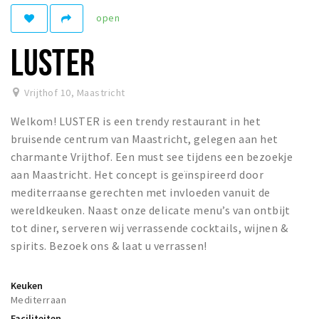
open
Winkelgebieden
Parkeren
LUSTER
Bezienswaardigheden
Vrijthof 10
,
Maastricht
Musea, theaters & podia
Welkom! LUSTER is een trendy restaurant in het
Uitjes & activiteiten
bruisende centrum van Maastricht, gelegen aan het
Toeristische routes
charmante Vrijthof. Een must see tijdens een bezoekje
Natuurgebieden
aan Maastricht. Het concept is geïnspireerd door
mediterraanse gerechten met invloeden vanuit de
Baroniepoorten
wereldkeuken. Naast onze delicate menu’s van ontbijt
Sport
tot diner, serveren wij verrassende cocktails, wijnen &
spirits. Bezoek ons & laat u verrassen!
Andere City Apps
Keuken
Mediterraan
Inloggen
Faciliteiten