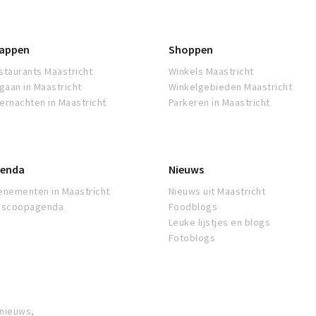
appen
Shoppen
staurants Maastricht
Winkels Maastricht
tgaan in Maastricht
Winkelgebieden Maastricht
ernachten in Maastricht
Parkeren in Maastricht
enda
Nieuws
enementen in Maastricht
Nieuws uit Maastricht
oscoopagenda
Foodblogs
Leuke lijstjes en blogs
Fotoblogs
 nieuws,