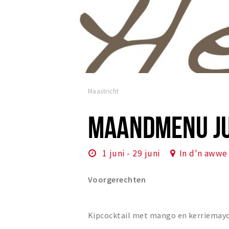
Maastricht
MAANDMENU JU
1 juni - 29 juni
In d'n awwe
Voorgerechten
Kipcocktail met mango en kerriemay