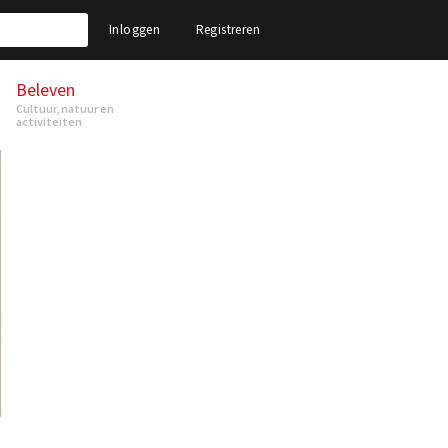
Inloggen
Registreren
Beleven
Cultuur, natuur en
activiteiten