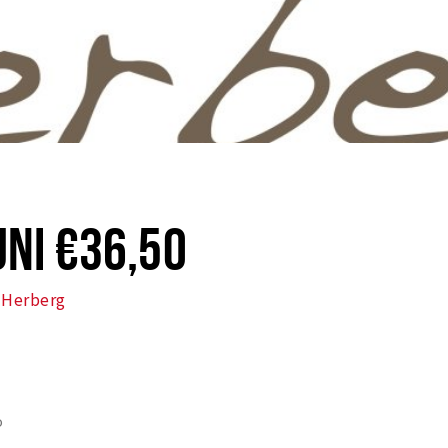
NI €36,50
 Herberg
o