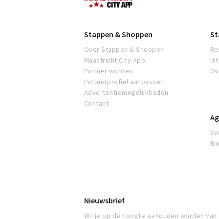
Stappen & Shoppen
St
Over Stappen & Shoppen
Re
Maastricht City App
Ui
Partner worden
Ov
Partnerprofiel aanpassen
Advertentiemogelijkheden
Contact
Ag
Ev
Bi
Nieuwsbrief
Wil je op de hoogte gehouden worden van