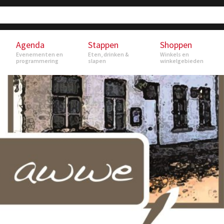
Agenda
Stappen
Shoppen
Evenementen en
Eten, drinken &
Winkels en
programmering
slapen
winkelgebieden