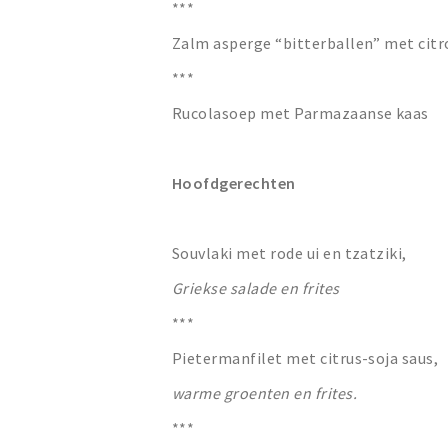
***
Zalm asperge “bitterballen” met ci
***
Rucolasoep met Parmazaanse kaas
Hoofdgerechten
Souvlaki met rode ui en tzatziki,
Griekse salade en frites
***
Pietermanfilet met citrus-soja saus,
warme groenten en frites.
***