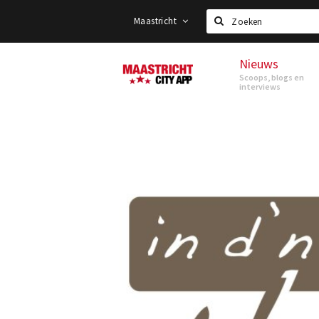
Maastricht
Zoeken
Nieuws
Maastricht
Scoops, blogs en
interviews