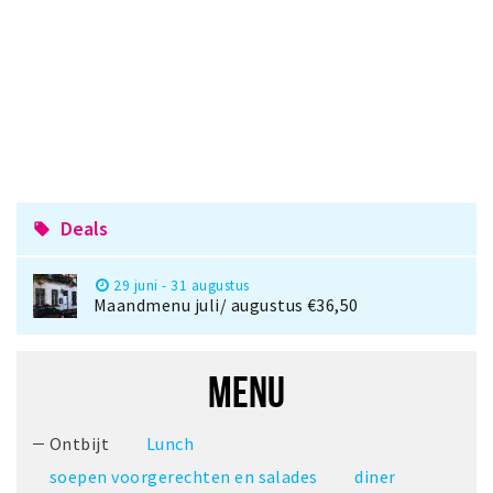
Deals
local_offer
29 juni - 31 augustus
Maandmenu juli/ augustus €36,50
MENU
Ontbijt
Lunch
soepen voorgerechten en salades
diner