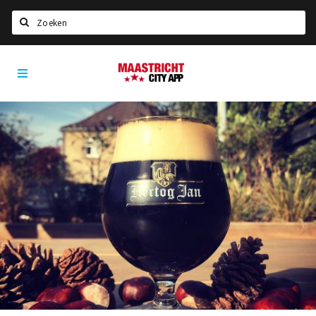
Zoeken
Maastricht
Home
City
App
Agenda
Deals
Party pics
Nieuws, interviews & blogs
Eten
Drinken
Slapen
Recreatief
Winkels