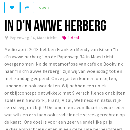
open
Winkelgebieden
Parkeren
IN D'N AWWE HERBERG
Bezienswaardigheden
Papenweg 34
,
Maastricht
1 deal
local_offer
Musea, theaters & podia
Medio april 2018 hebben Frank en Mendy van Bilsen “In
Uitjes & activiteiten
d’n awwe herberg” op de Papenweg 34 in Maastricht
Toeristische routes
overgenomen. Na de metamorfose van café de Bookvink
Natuurgebieden
naar “In d’n awwe herberg” zijn wij van woensdag tot en
met zondag geopend. Onze gasten kunnen ontbijten,
Baroniepoorten
lunchen en ook avondeten. Wij hebben een uniek
Sport
ontbijtconcept ontwikkeld met 9 verschillende ontbijten
zoals een New York , Frans, Vital, Wellness en natuurlijk
Andere City Apps
een stevig ontbijt !! De lunch- en avondkaart is voor ieder
wat wils en er staan ook traditionele streekgerechten op
de kaart. Ons doel is voor een zeer vriendelijke prijs
Inloggen
lekker ambachtelijk eten in een gezellige herbergsfeer!