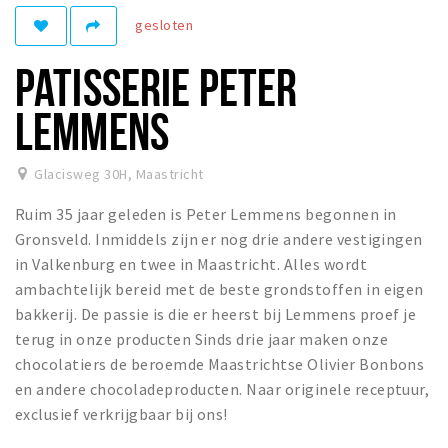
gesloten
Winkelgebieden
Parkeren
PATISSERIE PETER
Bezienswaardigheden
LEMMENS
Musea, theaters & podia
Uitjes & activiteiten
Glacisweg 30H
,
Maastricht
Toeristische routes
Ruim 35 jaar geleden is Peter Lemmens begonnen in
Natuurgebieden
Gronsveld. Inmiddels zijn er nog drie andere vestigingen
in Valkenburg en twee in Maastricht. Alles wordt
Baroniepoorten
ambachtelijk bereid met de beste grondstoffen in eigen
Sport
bakkerij. De passie is die er heerst bij Lemmens proef je
terug in onze producten Sinds drie jaar maken onze
Andere City Apps
chocolatiers de beroemde Maastrichtse Olivier Bonbons
en andere chocoladeproducten. Naar originele receptuur,
exclusief verkrijgbaar bij ons!
Inloggen