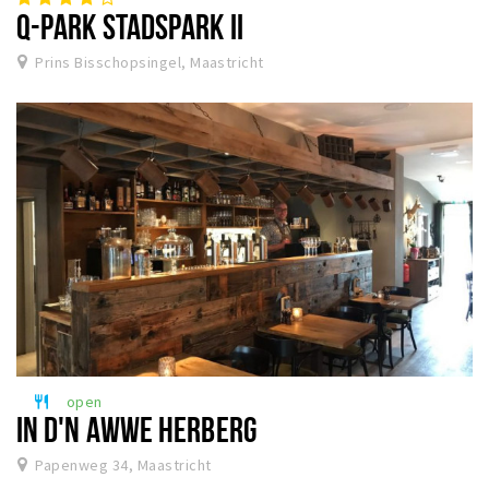
Q-PARK STADSPARK II
Prins Bisschopsingel, Maastricht
open
restaurant
IN D'N AWWE HERBERG
Papenweg 34, Maastricht