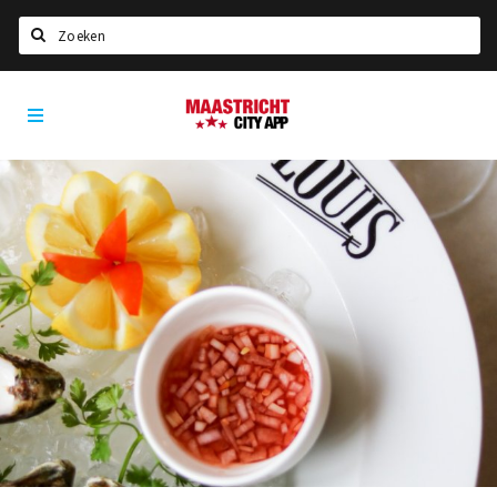
Zoeken
Maastricht
Home
City
App
Agenda
Deals
Party pics
Nieuws, interviews & blogs
Eten
Drinken
Slapen
Recreatief
Winkels