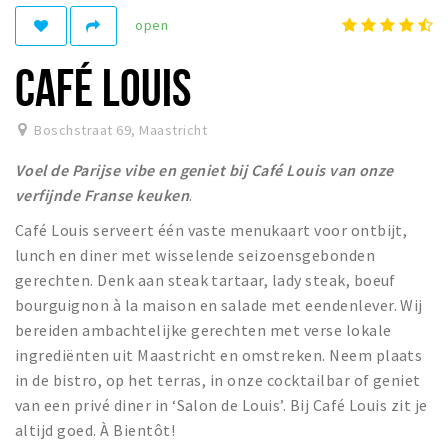
open
Winkelgebieden
Parkeren
CAFÉ LOUIS
Bezienswaardigheden
Boschstraat 69
,
Maastricht
Musea, theaters & podia
Voel de Parijse vibe en geniet bij Café Louis van onze
Uitjes & activiteiten
verfijnde Franse keuken
.
Toeristische routes
Café Louis serveert één vaste menukaart voor ontbijt,
Natuurgebieden
lunch en diner met wisselende seizoensgebonden
Baroniepoorten
gerechten. Denk aan steak tartaar, lady steak, boeuf
Sport
bourguignon à la maison en salade met eendenlever. Wij
bereiden ambachtelijke gerechten met verse lokale
Andere City Apps
ingrediënten uit Maastricht en omstreken. Neem plaats
in de bistro, op het terras, in onze cocktailbar of geniet
van een privé diner in ‘Salon de Louis’. Bij Café Louis zit je
Inloggen
altijd goed. À Bientôt!