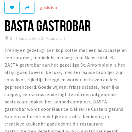
gesloten
Winkelgebieden
Parkeren
BASTA GASTROBAR
Bezienswaardigheden
Sint Amorsplein 2
,
Maastricht
Musea, theaters & podia
Trendy en gezellig! Een kop koffie met een advocaatje en
Uitjes & activiteiten
een karamel, inmiddels een begrip in Maastricht. Bij
Toeristische routes
BASTA gastrobar aan het gezellige St. Amorsplein is het
Natuurgebieden
altijd goed toeven. De luxe, mediterraanse broodjes zijn
smaakvol, rijkelijk belegd en worden net even anders
Baroniepoorten
gepresenteerd. Goede wijnen, frisse salades, heerlijke
Sport
soepen, een verrassende high tea én een uitgebreide
pastakaart maken het aanbod compleet. BASTA
Andere City Apps
gastrobar wordt door Maurice & Mireille Custers gerund.
Samen met de vriendelijke en vlotte bediening en
creatieve keukenbrigade ademt dit restaurant
Inloggen
gastvrijheid en gezelligheid. BASTA gastrobar neemt