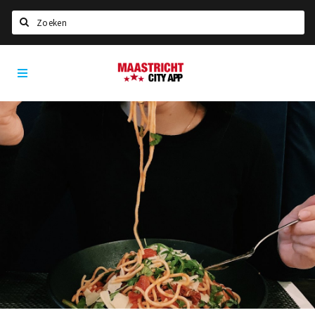
Zoeken
Maastricht
Home
City
App
Agenda
Deals
Party pics
Nieuws, interviews & blogs
Eten
Drinken
Slapen
Recreatief
Winkels