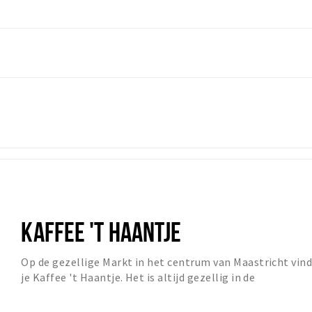
KAFFEE 'T HAANTJE
Op de gezellige Markt in het centrum van Maastricht vin
je Kaffee 't Haantje. Het is altijd gezellig in de
Maastrichtse bruine kroeg waar regelmatig...