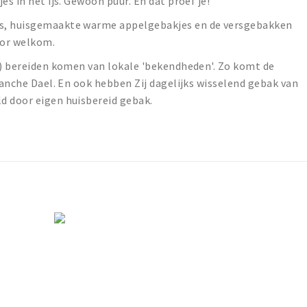
es in het ijs. Gewoon puur. En dat proef je!
ls, huisgemaakte warme appelgebakjes en de versgebakken
oor welkom.
n) bereiden komen van lokale 'bekendheden'. Zo komt de
lanche Dael. En ook hebben Zij dagelijks wisselend gebak van
d door eigen huisbereid gebak.