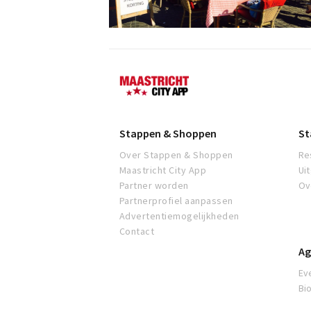
Maastricht
Stappen & Shoppen
St
Over Stappen & Shoppen
Re
Maastricht City App
Ui
Partner worden
Ov
Partnerprofiel aanpassen
Advertentiemogelijkheden
Contact
Ag
Ev
Bi