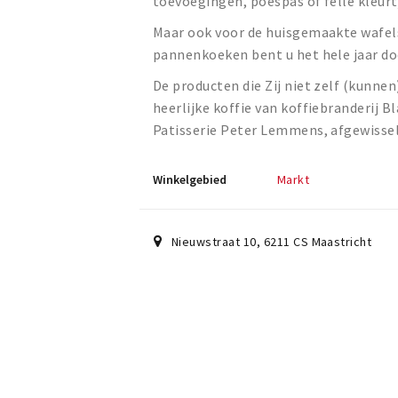
toevoegingen, poespas of felle kleurtj
Maar ook voor de huisgemaakte wafe
pannenkoeken bent u het hele jaar d
De producten die Zij niet zelf (kunne
heerlijke koffie van koffiebranderij B
Patisserie Peter Lemmens, afgewissel
Winkelgebied
Markt
Nieuwstraat 10
,
6211 CS
Maastricht