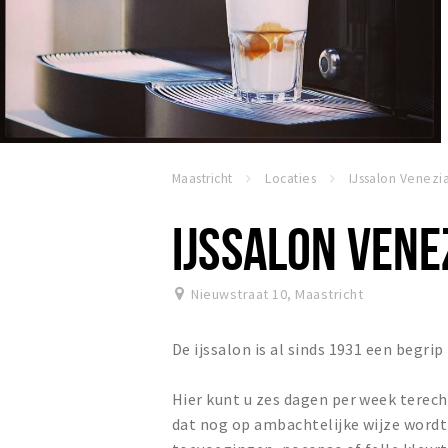
Maastricht
Locaties
IJssalon Venezi
IJSSALON VENE
Nieuwstraat 10
,
Maastricht
De ijssalon is al sinds 1931 een begri
Hier kunt u zes dagen per week terecht
dat nog op ambachtelijke wijze word