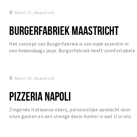
Markt 72, Maastricht
BURGERFABRIEK MAASTRICHT
Het concept van Burgerfabriek is van oude essentie in
een hedendaags jasje. Burgerfabriek heeft comfortabele
tafels waar je zelf bier kunt tappen.
Markt 70, Maastricht
PIZZERIA NAPOLI
Zingende Italiaanse obers, persoonlijke aandacht voor
onze gasten en een stevige dosis humor is wat U in ons
restaurant mag verwachten. Klein, fijn en...