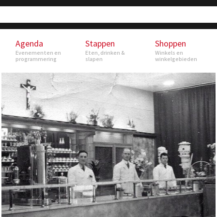
Agenda
Stappen
Shoppen
Evenementen en
Eten, drinken &
Winkels en
programmering
slapen
winkelgebieden