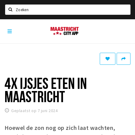
Zoeken
Maastricht
Home
City
App
Agenda
Deals
Party pics
Nieuws, interviews & blogs
4X IJSJES ETEN IN
Eten
MAASTRICHT
Drinken
Slapen
Geplaatst op 7 juni 2024
Recreatief
Hoewel de zon nog op zich laat wachten,
Winkels