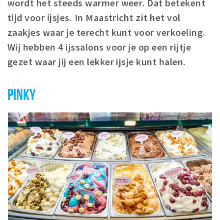
wordt het steeds warmer weer
.
Dat betekent
Winkelgebieden
tijd voor ijsjes. In Maastricht zit het vol
Parkeren
zaakjes waar je terecht kunt voor verkoeling.
Wij hebben 4 ijssalons voor je op een rijtje
Bezienswaardigheden
gezet waar jij een lekker ijsje kunt halen.
Musea, theaters & podia
Uitjes & activiteiten
PINKY
Toeristische routes
Natuurgebieden
Baroniepoorten
Sport
Andere City Apps
Inloggen