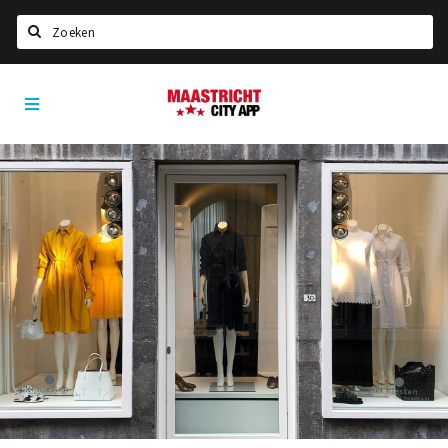
Zoeken
Maastricht
Home
City
App
Agenda
Deals
Party pics
Nieuws, interviews & blogs
Eten
Drinken
Slapen
Recreatief
Winkels