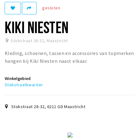
gesloten
Winkelgebieden
Parkeren
KIKI NIESTEN
Bezienswaardigheden
Stokstraat 28-32
,
Maastricht
Musea, theaters & podia
Kleding, schoenen, tassen en accessoires van topmerken
Uitjes & activiteiten
hangen bij Kiki Niesten naast elkaar.
Toeristische routes
Natuurgebieden
Winkelgebied
Baroniepoorten
Stokstraatkwartier
Sport
Stokstraat 28-32
,
6211 GD
Maastricht
Andere City Apps
Inloggen