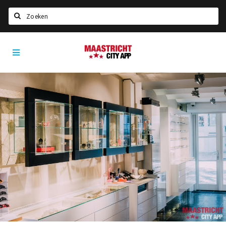
Zoeken
Maastricht
Home
City
App
Agenda
Deals
Party pics
Nieuws, interviews & blogs
Eten
Drinken
Slapen
Recreatief
Winkels