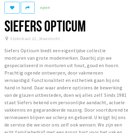
open
Winkelgebieden
Parkeren
SIEFERS OPTICUM
Bezienswaardigheden
Stokstraat 22
,
Maastricht
Musea, theaters & podia
Siefers Opticum biedt een eigentijdse collectie
Uitjes & activiteiten
monturen van grote modemerken. Daarbij zijn we
Toeristische routes
gespecialiseerd in monturen uit hout, goud en hoorn.
Natuurgebieden
Prachtig ogende ontwerpen, door vakmensen
vervaardigd. Functionaliteit en esthetiek gaan bij ons
Baroniepoorten
hand in hand. Daar waar andere opticiens de bewerking
Sport
van de glazen uitbesteden, doen wij alles zelf. Sinds 1981
staat Siefers bekend om persoonlijke aandacht, actuele
Andere City Apps
vakkennis en gegarandeerde nazorg. Door voortdurend te
vernieuwen blijven we scherp en geboeid. U krijgt bij ons
de service die we voor ons zelf ook wensen. We zijn een
Inloggen
echt familiebedrijf met een groot hart voor het vak en