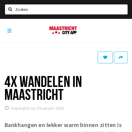
Zoeken
Maastricht
Home
City
App
Agenda
Deals
Party pics
Nieuws, interviews & blogs
4X WANDELEN IN
Eten
MAASTRICHT
Drinken
Slapen
Geplaatst op 19 januari 2021
Recreatief
Bankhangen en lekker warm binnen zitten is
Winkels