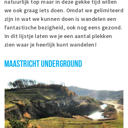
natuurlijk top maar in deze gekke tijd willen
Winkelgebieden
we ook graag iets doen. Omdat we gelimiteerd
Parkeren
zijn in wat we kunnen doen is wandelen een
fantastische bezigheid, ook nog eens gezond.
Bezienswaardigheden
In dit lijstje laten we je een aantal plekken
Musea, theaters & podia
zien waar je heerlijk kunt wandelen!
Uitjes & activiteiten
Toeristische routes
MAASTRICHT UNDERGROUND
Natuurgebieden
Baroniepoorten
Sport
Andere City Apps
Inloggen