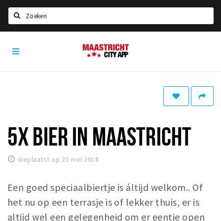
Zoeken
Maastricht
Home
City
App
Agenda
Deals
Party pics
Nieuws, interviews & blogs
5X BIER IN MAASTRICHT
Eten
Geplaatst op 23 mei 2018
Drinken
Slapen
Een goed speciaalbiertje is áltijd welkom.. Of
Recreatief
het nu op een terrasje is of lekker thuis, er is
altijd wel een gelegenheid om er eentje open
Winkels