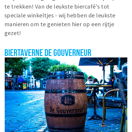
te trekken! Van de leukste biercafé's tot
Winkelgebieden
speciale winkeltjes - wij hebben de leukste
Parkeren
manieren om te genieten hier op een rijtje
gezet!
Bezienswaardigheden
Musea, theaters & podia
BIERTAVERNE DE GOUVERNEUR
Uitjes & activiteiten
Toeristische routes
Natuurgebieden
Baroniepoorten
Sport
Andere City Apps
Inloggen