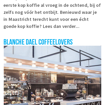
eerste kop koffie al vroeg in de ochtend, bij of
Winkelgebieden
zelfs nog vóór het ontbijt. Benieuwd waar je
Parkeren
in Maastricht terecht kunt voor een écht
goede kop koffie? Lees dan verder...
Bezienswaardigheden
Musea, theaters & podia
BLANCHE DAEL COFFEELOVERS
Uitjes & activiteiten
Toeristische routes
Natuurgebieden
Baroniepoorten
Sport
Andere City Apps
Inloggen