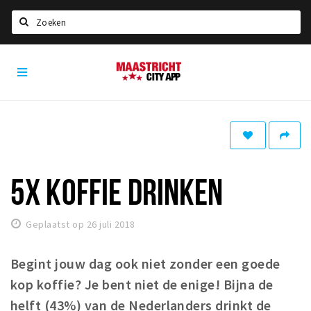
Zoeken
Maastricht
Home
City
App
Agenda
Deals
Party pics
Nieuws, interviews & blogs
5X KOFFIE DRINKEN
Eten
Geplaatst op 26 juli 2018
Drinken
Slapen
Begint jouw dag ook niet zonder een goede
Recreatief
kop koffie? Je bent niet de enige! Bijna de
helft (43%) van de Nederlanders drinkt de
Winkels