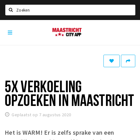
Zoeken
Maastricht
Home
City
App
Agenda
Deals
Party pics
Nieuws, interviews & blogs
5X VERKOELING
Eten
OPZOEKEN IN MAASTRICHT
Drinken
Slapen
Geplaatst op 7 augustus 2020
Recreatief
Het is WARM! Er is zelfs sprake van een
Winkels