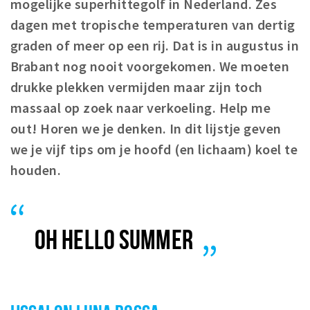
mogelijke superhittegolf in Nederland. Zes
Winkelgebieden
dagen met tropische temperaturen van dertig
Parkeren
graden of meer op een rij. Dat is in augustus in
Brabant nog nooit voorgekomen. We moeten
Bezienswaardigheden
drukke plekken vermijden maar zijn toch
Musea, theaters & podia
massaal op zoek naar verkoeling. Help me
Uitjes & activiteiten
out! Horen we je denken. In dit lijstje geven
Toeristische routes
we je vijf tips om je hoofd (en lichaam) koel te
Natuurgebieden
houden.
Baroniepoorten
Sport
OH HELLO SUMMER
Andere City Apps
Inloggen