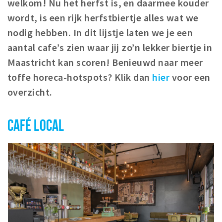
welkom! Nu het herfst is, en daarmee kouder
Winkelgebieden
wordt, is een rijk herfstbiertje alles wat we
Parkeren
nodig hebben. In dit lijstje laten we je een
aantal cafe’s zien waar jij zo’n lekker biertje in
Bezienswaardigheden
Maastricht kan scoren! Benieuwd naar meer
Musea, theaters & podia
toffe horeca-hotspots? Klik dan
hier
voor een
Uitjes & activiteiten
overzicht.
Toeristische routes
Natuurgebieden
CAFÉ LOCAL
Baroniepoorten
Sport
Andere City Apps
Inloggen