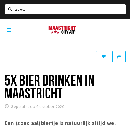
Zoeken
Maastricht
Home
City
App
Agenda
Deals
Party pics
Nieuws, interviews & blogs
5X BIER DRINKEN IN
Eten
MAASTRICHT
Drinken
Slapen
Geplaatst op 6 oktober 2020
Recreatief
Een (speciaal)biertje is natuurlijk altijd wel
Winkels