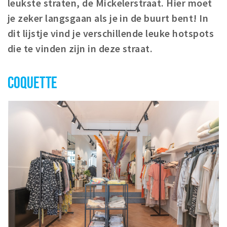
leukste straten, de Mickelerstraat. Hier moet
Winkelgebieden
je zeker langsgaan als je in de buurt bent! In
Parkeren
dit lijstje vind je verschillende leuke hotspots
die te vinden zijn in deze straat.
Bezienswaardigheden
Musea, theaters & podia
COQUETTE
Uitjes & activiteiten
Toeristische routes
Natuurgebieden
Baroniepoorten
Sport
Andere City Apps
Inloggen