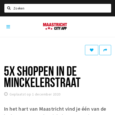
Zoeken
Maastricht
Home
City
App
Agenda
Deals
Party pics
Nieuws, interviews & blogs
5X SHOPPEN IN DE
Eten
MINCKELERSTRAAT
Drinken
Slapen
Geplaatst op 1 december 2020
Recreatief
In het hart van Maastricht vind je één van de
Winkels