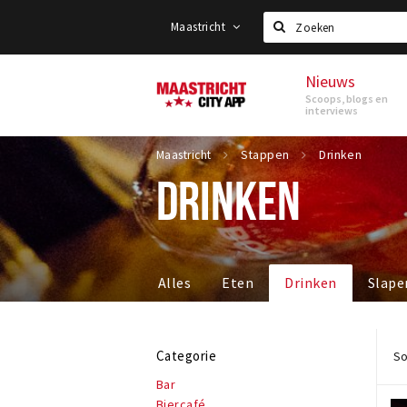
Maastricht
Zoeken
Nieuws
Maastricht
Scoops, blogs en
interviews
Maastricht
Stappen
Drinken
DRINKEN
Alles
Eten
Drinken
Slape
Categorie
So
Bar
Biercafé