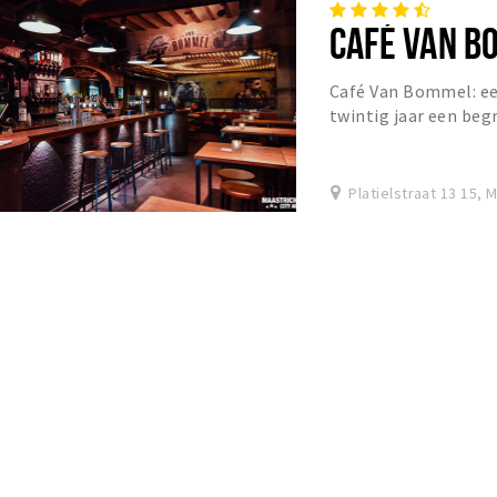
CAFÉ VAN B
Café Van Bommel: een
twintig jaar een beg
om zijn goede sfeer, 
Platielstraat 13 15, 