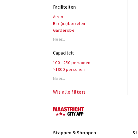
Faciliteiten
Airco
Bar (na)borrelen
Garderobe
Honden toegestaan
Meer...
Rolstoeltoegankelijk
Invalidentoilet
Capaciteit
Kindvriendelijk
100 - 250 personen
Private dining
>1000 personen
Reserveren mogelijk
Terras of binnentuin
Meer...
Te huur voor privé gelegenheden
WiFi
Wis alle filters
Maastricht
Stappen & Shoppen
St