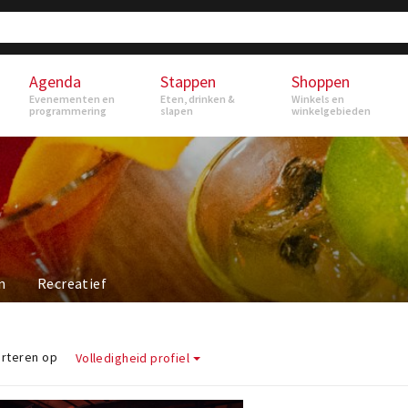
Agenda
Stappen
Shoppen
Evenementen en
Eten, drinken &
Winkels en
programmering
slapen
winkelgebieden
n
Recreatief
rteren op
Volledigheid profiel