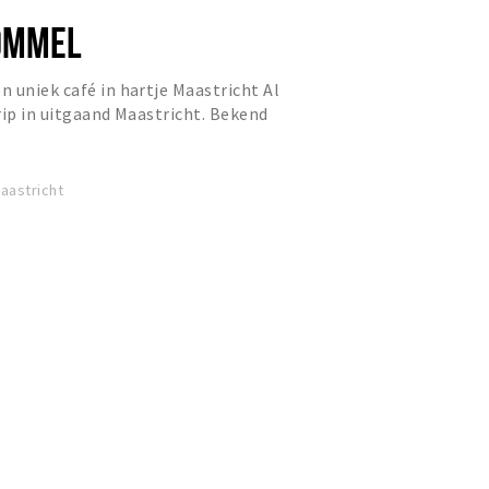
OMMEL
 uniek café in hartje Maastricht Al
rip in uitgaand Maastricht. Bekend
correcte bedienin...
Maastricht