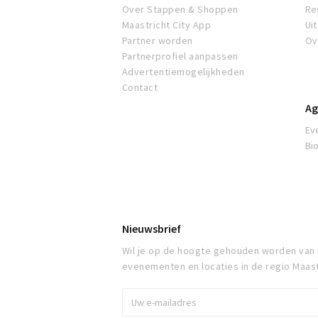
Over Stappen & Shoppen
Re
Maastricht City App
Ui
Partner worden
Ov
Partnerprofiel aanpassen
Advertentiemogelijkheden
Contact
Ag
Ev
Bi
Nieuwsbrief
Wil je op de hoogte gehouden worden van
evenementen en locaties in de regio Maast