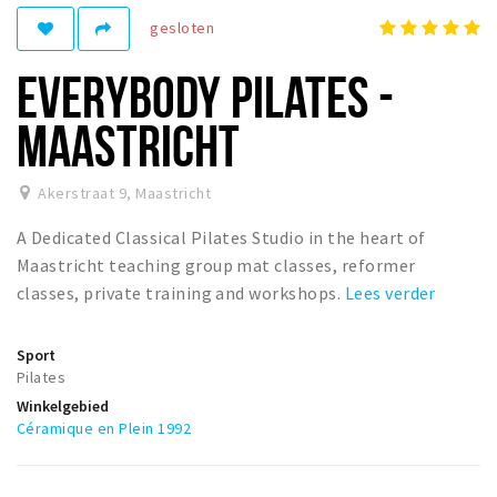
gesloten
Winkelgebieden
Parkeren
EVERYBODY PILATES -
Bezienswaardigheden
MAASTRICHT
Musea, theaters & podia
Uitjes & activiteiten
Akerstraat 9
,
Maastricht
Toeristische routes
A Dedicated Classical Pilates Studio in the heart of
Natuurgebieden
Maastricht teaching group mat classes, reformer
classes, private training and workshops.
Lees verder
Baroniepoorten
Sport
Sport
Pilates
Andere City Apps
Winkelgebied
Céramique en Plein 1992
Inloggen