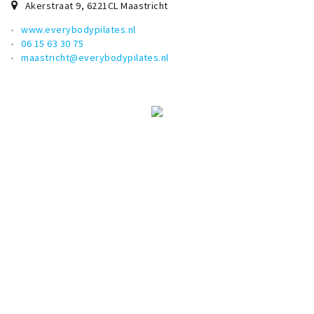
Akerstraat 9
,
6221CL
Maastricht
www.everybodypilates.nl
06 15 63 30 75
maastricht@everybodypilates.nl