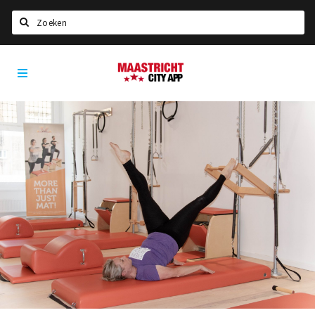
Zoeken
Maastricht
Home
City
App
Agenda
Deals
Party pics
Nieuws, interviews & blogs
Eten
Drinken
Slapen
Recreatief
Winkels