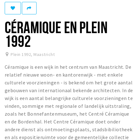
Winkelgebieden
Parkeren
CÉRAMIQUE EN PLEIN
Bezienswaardigheden
1992
Musea, theaters & podia
Uitjes & activiteiten
Plein 1992
,
Maastricht
Toeristische routes
Céramique is een wijk in het centrum van Maastricht. De
Natuurgebieden
relatief nieuwe woon- en kantorenwijk - met enkele
culturele voorzieningen - is bekend om het grote aantal
Baroniepoorten
gebouwen van internationaal bekende architecten. In de
Sport
wijk is een aantal belangrijke culturele voorzieningen te
vinden, sommige met regionale of landelijk uitstraling,
Andere City Apps
zoals het Bonnefantenmuseum, het Centré Céramique
en de Bordenhal. Het Centre Céramique doet onder
andere dienst als ontmoetingsplaats, stadsbibiliotheek
Inloggen
en als expositieruimte voor de gemeentelijke collectie