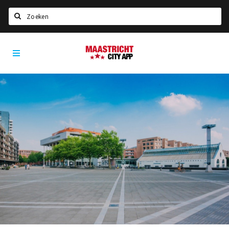
Zoeken
Maastricht
Home
City
App
Agenda
Deals
Party pics
Nieuws, interviews & blogs
Eten
Drinken
Slapen
Recreatief
Winkels