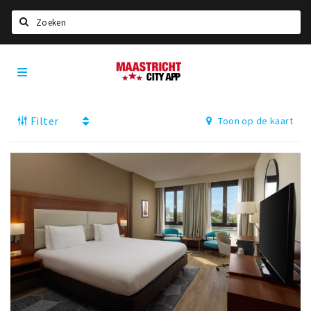
Zoeken
Maastricht
Home
City
App
Agenda
Filter
Toon op de kaart
Deals
Party pics
Nieuws, interviews & blogs
Eten
Drinken
Slapen
Recreatief
Winkels