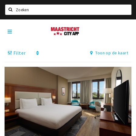
Zoeken
Maastricht
Home
City
App
Agenda
Filter
Toon op de kaart
Deals
Party pics
Nieuws, interviews & blogs
Eten
Drinken
Slapen
Recreatief
Winkels