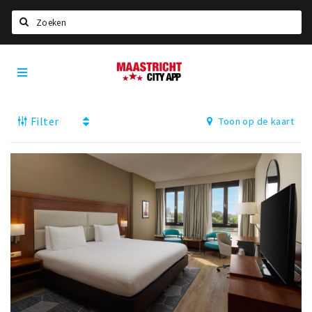
Zoeken
Maastricht
Home
City
App
Agenda
Filter
Toon op de kaart
Deals
Party pics
Nieuws, interviews & blogs
Eten
Drinken
Slapen
Recreatief
Winkels